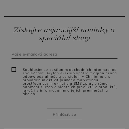
Získejte nejnovější novinky a
speciální slevy
Souhlasím se zasíláním obchodních informací od
společnosti Aryton e-sklep spółka z ograniczoną
odpowiedzialnością se sídlem v Chmielnu a s
prováděním aktivit přímého marketingu
prostřednictvím e-mailu a SMS zpráv v rámci
nabízení služeb a vlastních produktů a produktů,
jakož i s informováním o jejich premiérách a
akcích.