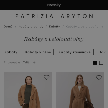
Novinky
Domů
Kabáty a bundy
Kabáty
Kabáty z velbloudí vlny
Kabáty z velbloudí vlny
Kabáty
Kabáty vlněné
Kabáty kašmírové
Bavl
Filtrovat a třídit