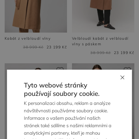
Kabát z velbloudí vlny
Velbloudí kabát z velbloudí
vlny s páskem
38 999 Kč
23 199 Kč
38 999 Kč
23 199 Kč
×
Tyto webové stránky
používají soubory cookie.
K personalizaci obsahu, reklam a analýze
návštěvnosti používáme soubory cookie.
Informace o vašem používání našich
stránek také sdílíme s našimi reklamními a
analytickými partnery, kteří je mohou