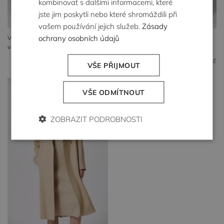
kombinovat s dalšími informacemi, které
jste jim poskytli nebo které shromáždili při
vašem používání jejich služeb.
Zásady
ochrany osobních údajů
Vlněný kabát s páskem 100%
Tmavě modrý kabát z
velbloudí vlna
velbloudí vlny
38 999 Kč
23 199 Kč
38 999 Kč
VŠE PŘIJMOUT
VŠE ODMÍTNOUT
ZOBRAZIT PODROBNOSTI