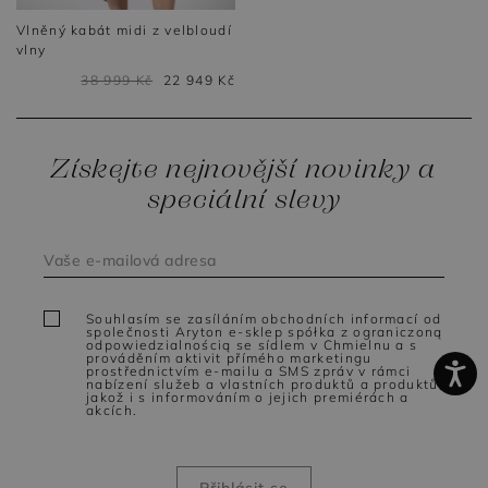
Vlněný kabát midi z velbloudí
vlny
38 999 Kč
22 949 Kč
Získejte nejnovější novinky a
speciální slevy
Souhlasím se zasíláním obchodních informací od
společnosti Aryton e-sklep spółka z ograniczoną
odpowiedzialnością se sídlem v Chmielnu a s
prováděním aktivit přímého marketingu
prostřednictvím e-mailu a SMS zpráv v rámci
nabízení služeb a vlastních produktů a produktů,
jakož i s informováním o jejich premiérách a
akcích.