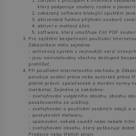
zařízení s přístupem k internetu vybavené
který podporuje soubory cookie a Javascri
zakázaný software blokující spuštění Java
aktivovaná funkce přijímání souborů cooki
aktivní e-mailový účet;
software, který umožňuje číst PDF soubor
Pro zajištění bezpečnosti používání Internet
Zákazníkem mělo zejména:
- antivirový systém s nejnovější verzí virových
- jsou nainstalovány všechny dostupné bezpe
prohlížeč.
Při používání Internetového obchodu je Zákaz
porušuje osobní práva nebo autorská práva tř
platné právní, společenské a morální normy n
(netiketa). Zejména je zakázáno:
- zveřejňování vulgárního obsahu, obsahu ob
považovaného za urážlivý;
- zveřejňování a používání osobních údajů a 
- poskytování malwaru;
- spamování, nekalá soutěž nebo nekalé tržní 
- zveřejňování obsahu, který poškozuje dobr
Prodejce nebo třetích stran;