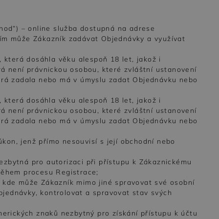
chod“) – online služba dostupná na adrese
tvím může Zákazník zadávat Objednávky a využívat
 která dosáhla věku alespoň 18 let, jakož i
rá není právnickou osobou, které zvláštní ustanovení
terá zadala nebo má v úmyslu zadat Objednávku nebo
 která dosáhla věku alespoň 18 let, jakož i
rá není právnickou osobou, které zvláštní ustanovení
terá zadala nebo má v úmyslu zadat Objednávku nebo
 úkon, jenž přímo nesouvisí s její obchodní nebo
zbytná pro autorizaci při přístupu k Zákaznickému
 během procesu Registrace;
, kde může Zákazník mimo jiné spravovat své osobní
jednávky, kontrolovat a spravovat stav svých
merických znaků nezbytný pro získání přístupu k účtu