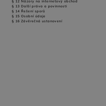
§ 12 Názory na internetový obchod
§ 13 Další práva a povinnosti
Šaty
§ 14 Řešení sporů
Svetry
§ 15 Osobní údaje
§ 16 Závěrečná ustanovení
Saka
Mikiny a teplá