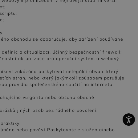
 webovým prohlížečem v nejnovější stabilní verzi,
pt;
scriptu;
e;
y.
ového obchodu se doporučuje, aby zařízení používané
 definic a aktualizací, účinný bezpečnostní firewall;
čnostní aktualizace pro operační systém a webový
níkovi zakázáno poskytovat nelegální obsah, který
etích stran, nebo který jakýmkoli způsobem porušuje
ebo pravidla společenského soužití na internetu
sahujícího vulgaritu nebo obsahu obecně
obrázků jiných osob bez řádného povolení;
praktiky;
é jméno nebo pověst Poskytovatele služeb a/nebo