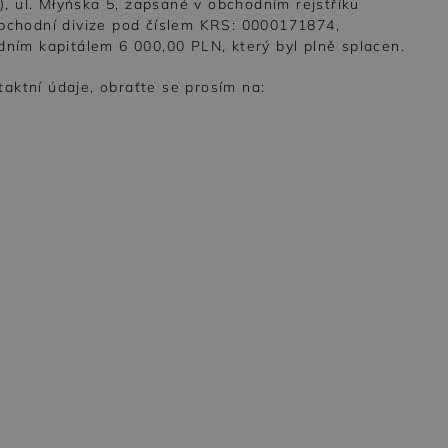
, ul. Młyńska 5, zapsané v obchodním rejstříku
chodní divize pod číslem KRS: 0000171874,
ím kapitálem 6 000,00 PLN, který byl plně splacen.
aktní údaje, obraťte se prosím na: