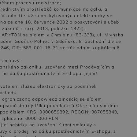
 během procesu registrace;
střednictvím prostředků komunikace na dálku a
 V oblasti služeb poskytovaných elektronicky se
ona ze dne 18. července 2002 o poskytování služeb
a zákonů z roku 2013, položka 1422);
 ARYTON se sídlem v Chmielnu (83-333), ul. Młyńska
oudem Gdaňsk-Północ v Gdaňsku, 8. obchodní divize
46, DIP: 589-001-16-31 se základním kapitálem 6
 smlouvy;
anského zákoníku, uzavřená mezi Prodávajícím a
na dálku prostřednictvím E-shopu, jejímž
ovatelem služeb elektronicky za podmínek
obchodu;
z ograniczoną odpowiedzialnością se sídlem
zapsaná do rejstříku podnikatelů Okresním soudem
e pod číslem KRS: 0000859892, REGON: 387055840,
 splaceno, 0000 000 PLN.
jící nabídku na uzavření Kupní smlouvy s
uvy o prodeji na dálku prostřednictvím E-shopu, s