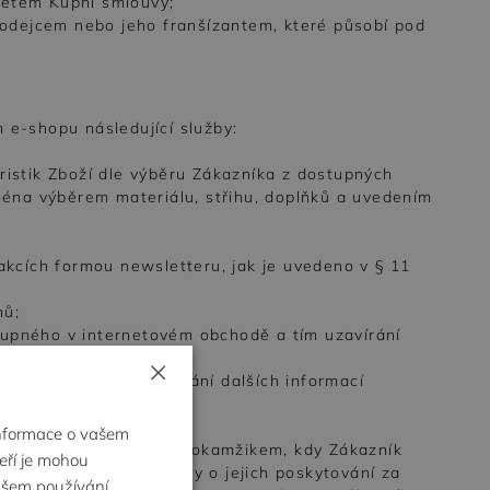
mětem Kupní smlouvy;
odejcem nebo jeho franšízantem, které působí pod
 e-shopu následující služby:
ristik Zboží dle výběru Zákazníka z dostupných
jména výběrem materiálu, střihu, doplňků a uvedením
akcích formou newsletteru, jak je uvedeno v § 11
mů;
upného v internetovém obchodě a tím uzavírání
eb za ně;
×
Objednávky a poskytování dalších informací
ží, plateb a reklamací.
Informace o vašem
.1. - 1.3. výše, začíná okamžikem, kdy Zákazník
teří je mohou
ocenné uzavření smlouvy o jejich poskytování za
vašem používání