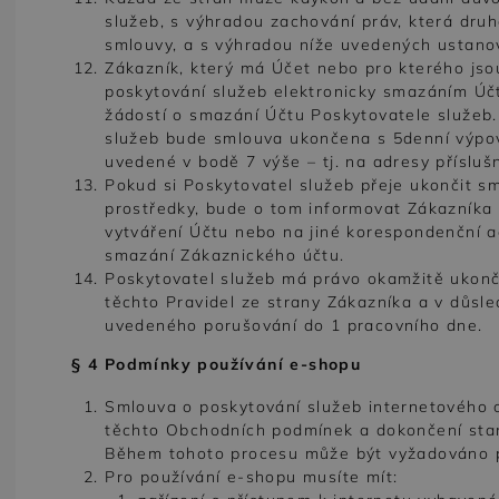
služeb, s výhradou zachování práv, která dr
smlouvy, a s výhradou níže uvedených ustano
Zákazník, který má Účet nebo pro kterého jso
poskytování služeb elektronicky smazáním Úč
žádostí o smazání Účtu Poskytovatele služeb.
služeb bude smlouva ukončena s 5denní výpov
uvedené v bodě 7 výše – tj. na adresy příslušn
Pokud si Poskytovatel služeb přeje ukončit s
prostředky, bude o tom informovat Zákazníka
vytváření Účtu nebo na jiné korespondenční 
smazání Zákaznického účtu.
Poskytovatel služeb má právo okamžitě ukonč
těchto Pravidel ze strany Zákazníka a v důsl
uvedeného porušování do 1 pracovního dne.
§ 4 Podmínky používání e-shopu
Smlouva o poskytování služeb internetového ob
těchto Obchodních podmínek a dokončení stan
Během tohoto procesu může být vyžadováno p
Pro používání e-shopu musíte mít: