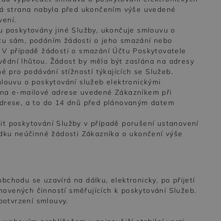
uhá strana nabyla před ukončením výše uvedené
vení.
u poskytovány jiné Služby, ukončuje smlouvu o
tu sám, podáním žádosti o jeho smazání nebo
 V případě žádosti o smazání Účtu Poskytovatele
ědní lhůtou. Žádost by měla být zaslána na adresy
é pro podávání stížností týkajících se Služeb.
mlouvu o poskytování služeb elektronickými
 na e-mailové adrese uvedené Zákazníkem při
adrese, a to do 14 dnů před plánovaným datem
it poskytování Služby v případě porušení ustanovení
edku neúčinné žádosti Zákazníka o ukončení výše
chodu se uzavírá na dálku, elektronicky, po přijetí
ovených činností směřujících k poskytování Služeb.
otvrzení smlouvy.