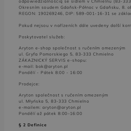
odpowiedzialnością se sídlem v Chmielnu (83-333)
Okresním soudem Gdaňsk-Północ v Gdaňsku, 8. ob
Trenčkoty
Trička z merino vlny
Vlněné kalhoty
Šaty z merino vlny
REGON: 190269246, DIP: 589-001-16-31 se základn
Tuniky
Vlněné šaty
Pokud nejsou v nařízeních dále uvedeny další kont
Poskytovatel služeb:
ky
Aryton e-shop společnost s ručením omezeným
ul. Gryfa Pomorskiego 5, 83-333 Chmielno
ZÁKAZNICKÝ SERVIS e-shopu:
e-mail:
bok@aryton.pl
Pondělí - Pátek 8:00 - 16:00
Prodejce:
Aryton společnost s ručením omezeným
ul. Młyńska 5, 83-333 Chmielno
e-mailem:
aryton@aryton.pl
Pondělí až pátek 8:00–16:00
§ 2 Definice