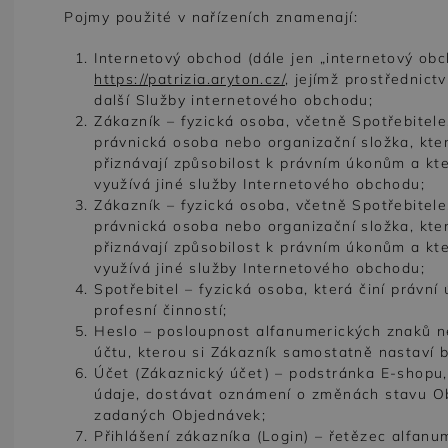
Pojmy použité v nařízeních znamenají:
Internetový obchod (dále jen „internetový ob
https://patrizia.aryton.cz/
, jejímž prostřednic
další Služby internetového obchodu;
Zákazník – fyzická osoba, včetně Spotřebitele,
právnická osoba nebo organizační složka, kte
přiznávají způsobilost k právním úkonům a k
využívá jiné služby Internetového obchodu;
Zákazník – fyzická osoba, včetně Spotřebitele,
právnická osoba nebo organizační složka, kte
přiznávají způsobilost k právním úkonům a k
využívá jiné služby Internetového obchodu;
Spotřebitel – fyzická osoba, která činí právní
profesní činností;
Heslo – posloupnost alfanumerických znaků ne
účtu, kterou si Zákazník samostatně nastaví
Účet (Zákaznický účet) – podstránka E-shopu
údaje, dostávat oznámení o změnách stavu Ob
zadaných Objednávek;
Přihlášení zákazníka (Login) – řetězec alfanu