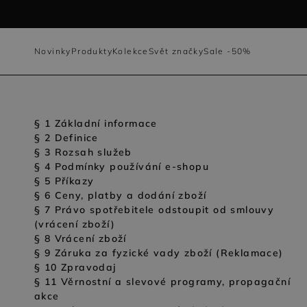
Novinky
Produkty
Kolekce
Svět značky
Sale -50%
Kabáty a bundy
Podzim/Zima 2026
O nás
Kabáty
Obleky
Obuv
Čepice
Altro
Merino vlna
Oblečení
Lookbook Effortless Mood II
Materiály
§ 1 Základní informace
Bundy
Halenky
Kabelky
Šály a šátky
Summer in the
Panenská vln
§ 2 Definice
Boty a tašky
Lookbook Effortless Mood
Látky a úplety
§ 3 Rozsah služeb
Doubleface
Vesty
Sluneční brýle
Suri alpaka
Doplňky
Lookbook Atelier
Udržitelný rozvoj
§ 4 Podmínky používání e-shopu
§ 5 Příkazy
Outlet
Kampaně
Blog
Teddy bear
Kardigany
Nákrčníky
§ 6 Ceny, platby a dodání zboží
Jaro/Léto 26
§ 7 Právo spotřebitele odstoupit od smlouvy
Košile
Rukavice
(vrácení zboží)
§ 8 Vrácení zboží
Overaly
Pásky
§ 9 Záruka za fyzické vady zboží (Reklamace)
§ 10 Zpravodaj
Sukně
Peněženky a 
§ 11 Věrnostní a slevové programy, propagační
akce
Kalhoty