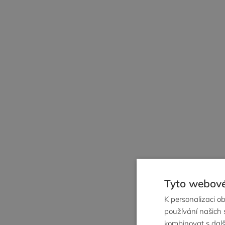
Tyto webové
K personalizaci o
používání našich s
kombinovat s další