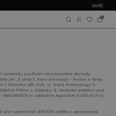
ZAVŘÍT
0
u
odní podmínky používání internetového obchodu
dále jen „E-shop“), který provozuje – Aryton e-sklep
m v Chmielno (83-333), ul. Gryfa Pomorskiego 5,
Gdaňsk-Północ v Gdaňsku, 8. obchodní oddělení pod
: 5892060970 se základním kapitálem 6 000,00 PLN,
na účet společnosti ARYTON spółka z ograniczoną