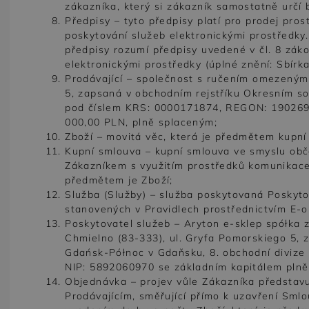
zákazníka, který si zákazník samostatně určí
Předpisy – tyto předpisy platí pro prodej pro
poskytování služeb elektronickými prostředky.
předpisy rozumí předpisy uvedené v čl. 8 zák
elektronickými prostředky (úplné znění: Sbírk
Prodávající – společnost s ručením omezeným
5, zapsaná v obchodním rejstříku Okresním s
pod číslem KRS: 0000171874, REGON: 1902692
000,00 PLN, plně splaceným;
Zboží – movitá věc, která je předmětem kupní
Kupní smlouva – kupní smlouva ve smyslu obč
Zákazníkem s využitím prostředků komunikace 
předmětem je Zboží;
Služba (Služby) – služba poskytovaná Poskyt
stanovených v Pravidlech prostřednictvím E-
Poskytovatel služeb – Aryton e-sklep spółka 
Chmielno (83-333), ul. Gryfa Pomorskiego 5, 
Gdańsk-Północ v Gdaňsku, 8. obchodní diviz
NIP: 5892060970 se základním kapitálem plně
Objednávka – projev vůle Zákazníka představu
Prodávajícím, směřující přímo k uzavření Smlo