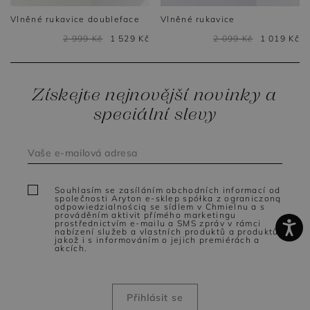
Vlněné rukavice doubleface
Vlněné rukavice
2 999 Kč
1 529 Kč
2 099 Kč
1 019 Kč
Získejte nejnovější novinky a
speciální slevy
Souhlasím se zasíláním obchodních informací od
společnosti Aryton e-sklep spółka z ograniczoną
odpowiedzialnością se sídlem v Chmielnu a s
prováděním aktivit přímého marketingu
prostřednictvím e-mailu a SMS zpráv v rámci
nabízení služeb a vlastních produktů a produktů,
jakož i s informováním o jejich premiérách a
akcích.