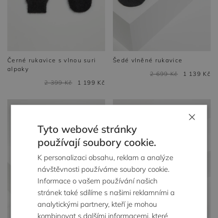
Černé rukavice s vlnou suri
Šedé vlněné rukavice
alpaky
2 699 Kč
1 139 Kč
2 399 Kč
1 199 Kč
×
Tyto webové stránky
používají soubory cookie.
K personalizaci obsahu, reklam a analýze
návštěvnosti používáme soubory cookie.
Informace o vašem používání našich
stránek také sdílíme s našimi reklamními a
analytickými partnery, kteří je mohou
kombinovat s dalšími informacemi, které