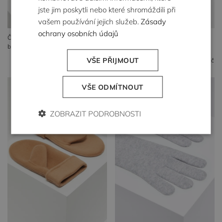
jste jim poskytli nebo které shromáždili při
vašem používání jejich služeb.
Zásady
ochrany osobních údajů
Černé rukavice z vlny teddy
Béžové rukavice z vlny teddy
bear
bear
VŠE PŘIJMOUT
2 999 Kč
1 269 Kč
2 999 Kč
1 779 Kč
VŠE ODMÍTNOUT
ZOBRAZIT PODROBNOSTI