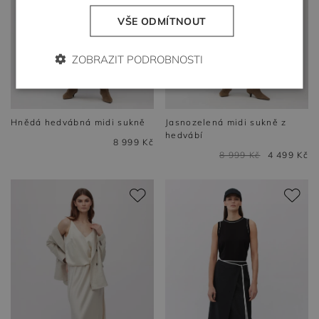
VŠE ODMÍTNOUT
ZOBRAZIT PODROBNOSTI
Hnědá hedvábná midi sukně
Jasnozelená midi sukně z
hedvábí
8 999 Kč
8 999 Kč
4 499 Kč