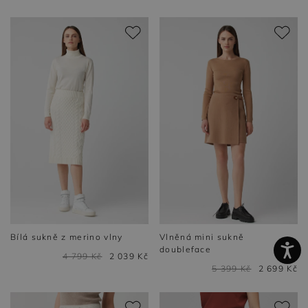
Bílá sukně z merino vlny
Vlněná mini sukně
doubleface
4 799 Kč
2 039 Kč
5 399 Kč
2 699 Kč