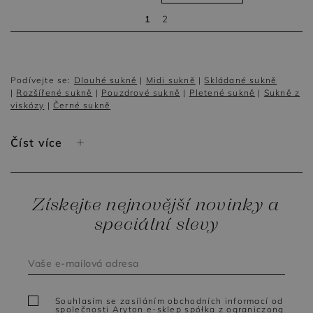
1
2
Podívejte se:
Dlouhé sukně
|
Midi sukně
|
Skládané sukně
|
Rozšířené sukně
|
Pouzdrové sukně
|
Pletené sukně
|
Sukně z
viskózy
|
Černé sukně
Číst více
Získejte nejnovější novinky a
speciální slevy
Souhlasím se zasíláním obchodních informací od
společnosti Aryton e-sklep spółka z ograniczoną