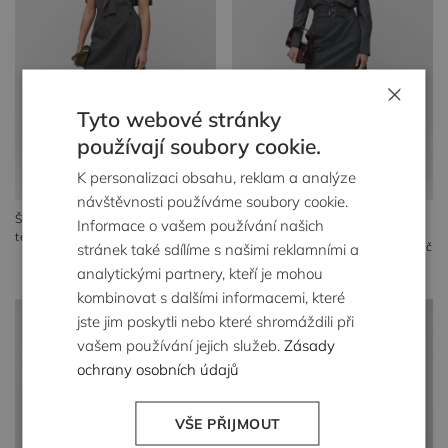
×
Tyto webové stránky
používají soubory cookie.
K personalizaci obsahu, reklam a analýze
návštěvnosti používáme soubory cookie.
Šedá vlněná mini sukně s
Šedá mini sukně s kašmírem
Informace o vašem používání našich
tenisovým vzorem
7 199 Kč
3 589 Kč
stránek také sdílíme s našimi reklamními a
5 399 Kč
2 699 Kč
analytickými partnery, kteří je mohou
kombinovat s dalšími informacemi, které
jste jim poskytli nebo které shromáždili při
vašem používání jejich služeb.
Zásady
ochrany osobních údajů
VŠE PŘIJMOUT