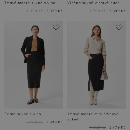
Tmavě modrá sukně s vlnou
Vlněná sukně v barvě nude
7 199 Kč
2 879 Kč
7 799 Kč
3 899 Kč
Černá sukně s vlnou
Tmavě modrá midi džínová
sukně
5 999 Kč
2 999 Kč
4 199 Kč
1 779 Kč