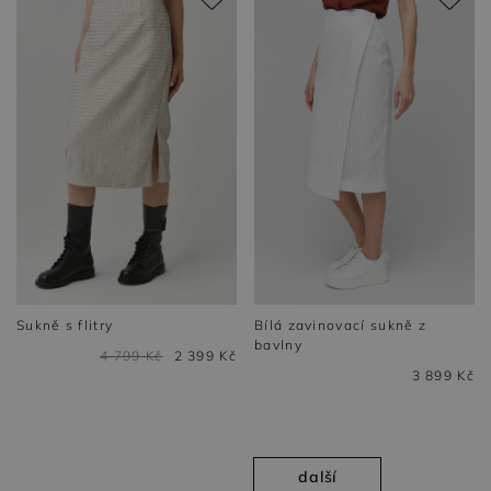
Sukně s flitry
Bílá zavinovací sukně z
bavlny
4 799 Kč
2 399 Kč
3 899 Kč
další