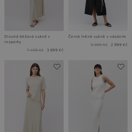
Dlouhá béžová sukně s
Černá lněná sukně s vázáním
rozparky
5 999 Kč
2 999 Kč
7 199 Kč
3 899 Kč