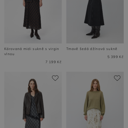
Károvaná midi sukně s virgin
Tmavě šedá džínová sukně
vlnou
5 399 Kč
7 199 Kč