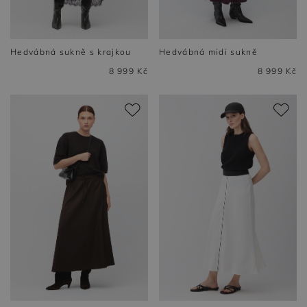
Hedvábná sukně s krajkou
Hedvábná midi sukně
8 999 Kč
8 999 Kč