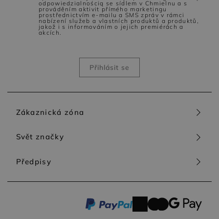
odpowiedzialnością se sídlem v Chmielnu a s
prováděním aktivit přímého marketingu
prostřednictvím e-mailu a SMS zpráv v rámci
nabízení služeb a vlastních produktů a produktů,
jakož i s informováním o jejich premiérách a
akcích.
Zákaznická zóna
Svět značky
Předpisy