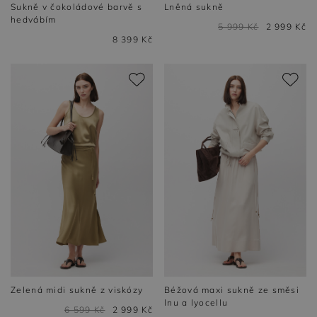
Sukně v čokoládové barvě s
Lněná sukně
hedvábím
5 999 Kč
2 999 Kč
8 399 Kč
Zelená midi sukně z viskózy
Béžová maxi sukně ze směsi
lnu a lyocellu
6 599 Kč
2 999 Kč