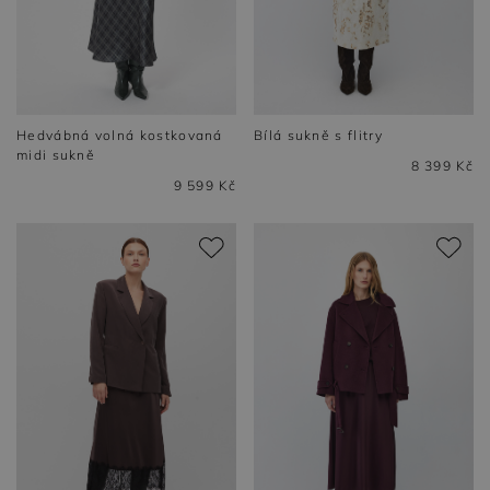
Hedvábná volná kostkovaná
Bílá sukně s flitry
midi sukně
8 399 Kč
9 599 Kč