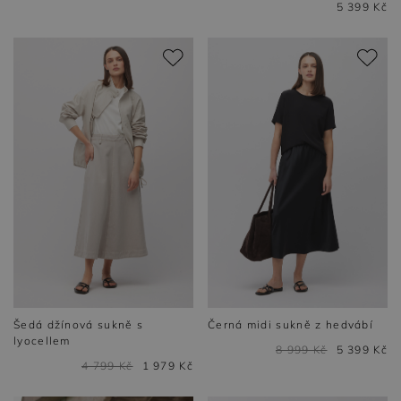
5 399 Kč
Šedá džínová sukně s
Černá midi sukně z hedvábí
lyocellem
8 999 Kč
5 399 Kč
4 799 Kč
1 979 Kč