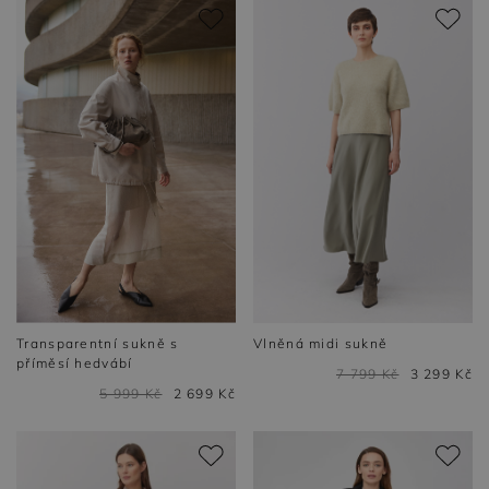
Transparentní sukně s
Vlněná midi sukně
příměsí hedvábí
7 799 Kč
3 299 Kč
5 999 Kč
2 699 Kč