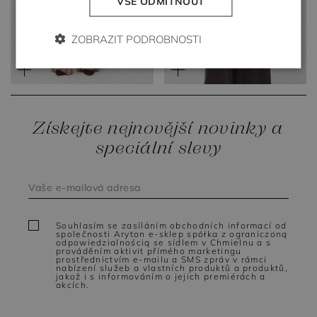
VŠE ODMÍTNOUT
ZOBRAZIT PODROBNOSTI
Hedvábné kalhoty se
vzorem
Hnědé hedvábné sako
9 599 Kč
14 989 Kč
Získejte nejnovější novinky a
speciální slevy
Souhlasím se zasíláním obchodních informací od
společnosti Aryton e-sklep spółka z ograniczoną
odpowiedzialnością se sídlem v Chmielnu a s
prováděním aktivit přímého marketingu
prostřednictvím e-mailu a SMS zpráv v rámci
nabízení služeb a vlastních produktů a produktů,
jakož i s informováním o jejich premiérách a
akcích.