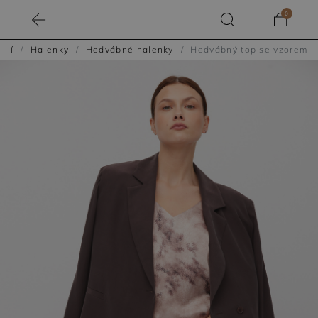
0
ení
Halenky
Hedvábné halenky
Hedvábný top se vzorem