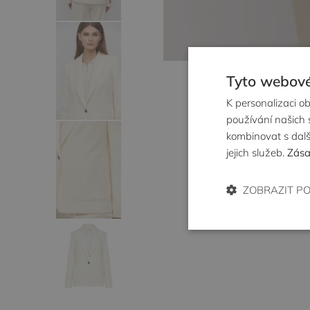
Tyto webové
K personalizaci o
používání našich s
kombinovat s další
jejich služeb.
Zása
ZOBRAZIT P