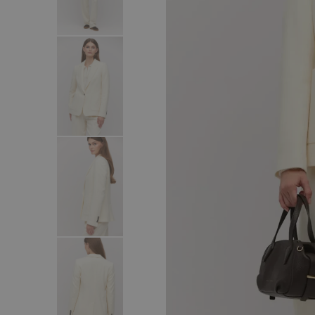
Šaty
Svetry
Saka
Mikiny a teplá