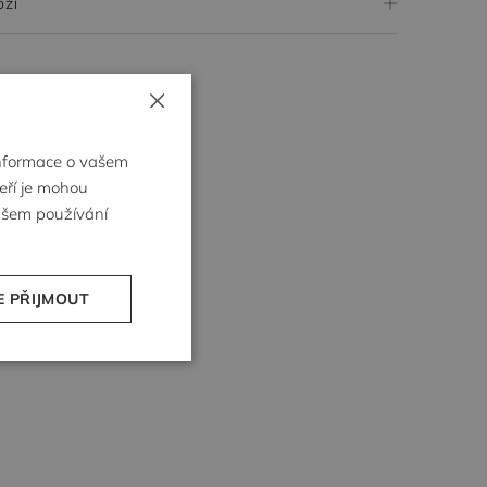
oží
×
Informace o vašem
teří je mohou
vašem používání
E PŘIJMOUT