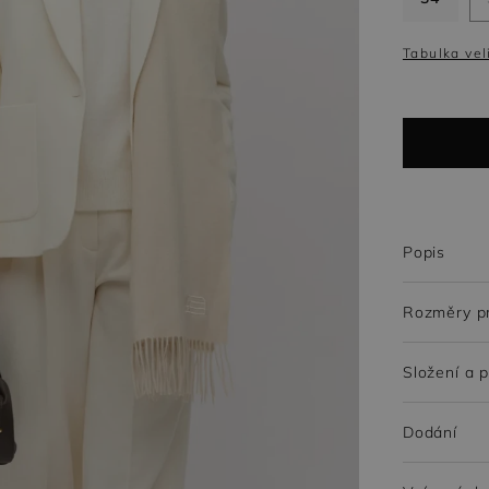
Trenčkoty
Trička z merino vlny
Vlněné kalhoty
Šaty z merino vlny
Tabulka vel
Tuniky
Vlněné šaty
ky
Popis
Rozměry p
Složení a 
Dodání