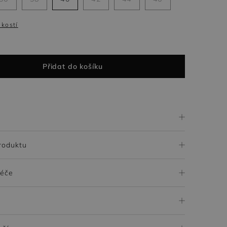
ikostí
Přidat do košíku
roduktu
péče