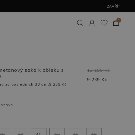
ZAVŘÍT
0
metanový saka k obleku s
13 199 Kč
m
9 239 Kč
na za posledních 30 dní:
9 239 Kč
tanová
36
38
40
42
44
46